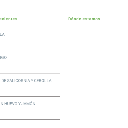
ecientes
Dónde estamos
LLA
8
HIGO
7
 DE SALICORNIA Y CEBOLLA
6
ON HUEVO Y JAMÓN
6